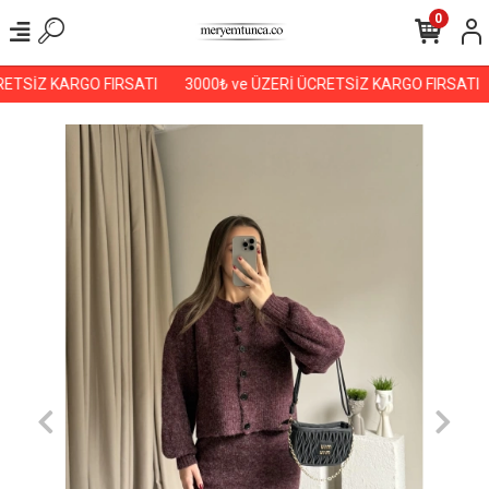
0
ETSİZ KARGO FIRSATI
3000₺ ve ÜZERİ ÜCRETSİZ KARGO FIRSATI