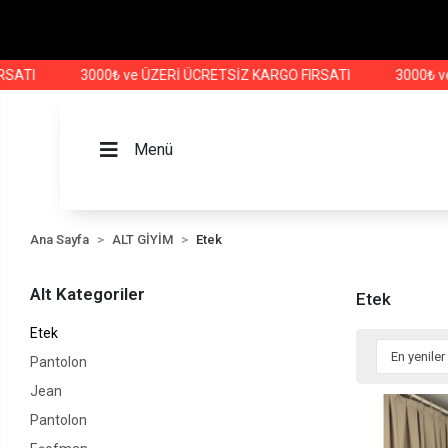
TI
3000₺ ve ÜZERİ ÜCRETSİZ KARGO FIRSATI
3000₺ ve Ü
Menü
Ana Sayfa
ALT GİYİM
Etek
Alt Kategoriler
Etek
Etek
Pantolon
Jean
Pantolon