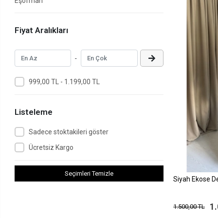
Eşofman
Fiyat Aralıkları
-
999,00 TL - 1.199,00 TL
Listeleme
Sadece stoktakileri göster
Ücretsiz Kargo
Seçimleri Temizle
Siyah Ekose De
1
1.500,00 TL