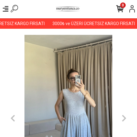
0
ETSİZ KARGO FIRSATI
3000₺ ve ÜZERİ ÜCRETSİZ KARGO FIRSATI