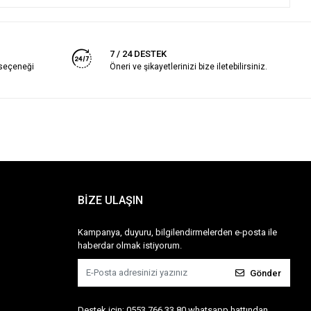
7 / 24 DESTEK
 seçeneği
Öneri ve şikayetlerinizi bize iletebilirsiniz.
BİZE ULAŞIN
Kampanya, duyuru, bilgilendirmelerden e-posta ile
haberdar olmak istiyorum.
Gönder
Destek için; 0553 766 33 80 whatsapp hattından