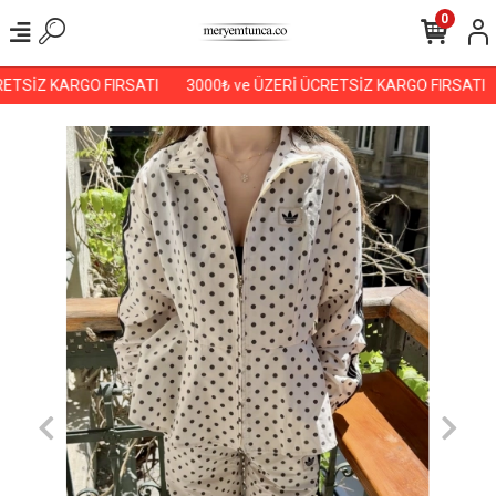
0
ETSİZ KARGO FIRSATI
3000₺ ve ÜZERİ ÜCRETSİZ KARGO FIRSATI