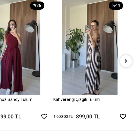
%38
%44
P
1
muz Sandy Tulum
Kahverengi Çizgili Tulum
999,00 TL
899,00 TL
1.600,00 TL