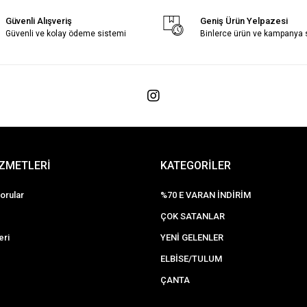
Güvenli Alışveriş
Geniş Ürün Yelpazesi
Güvenli ve kolay ödeme sistemi
Binlerce ürün ve kampanya
İZMETLERİ
KATEGORİLER
orular
%70 E VARAN İNDİRİM
ÇOK SATANLAR
eri
YENİ GELENLER
ELBİSE/TULUM
ÇANTA