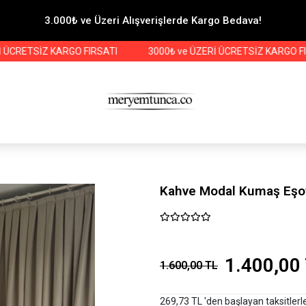
3.000₺ ve Üzeri Alışverişlerde Kargo Bedava!
TSİZ KARGO FIRSATI
3000₺ ve ÜZERİ ÜCRETSİZ KARGO FIRSATI
Kahve Modal Kumaş Eş
1.400,00
1.600,00 TL
269,73 TL 'den başlayan taksitlerl