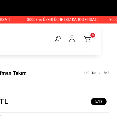
3000₺ ve ÜZERİ ÜCRETSİZ KARGO FIRSATI
3000₺ ve Ü
0
ofman Takım
Ürün Kodu:
1844
 TL
%13
e