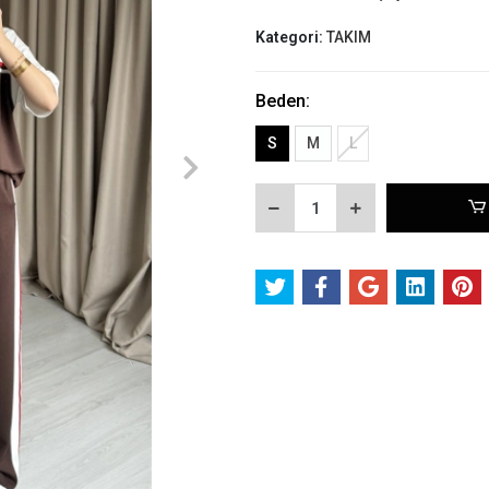
Kategori:
TAKIM
Beden:
S
M
L