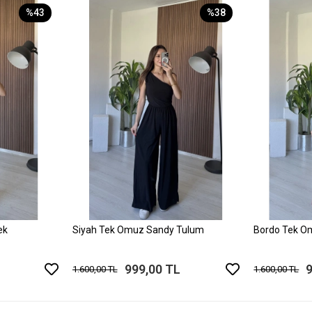
%43
%38
ek
Siyah Tek Omuz Sandy Tulum
Bordo Tek O
999,00 TL
1.600,00 TL
1.600,00 TL