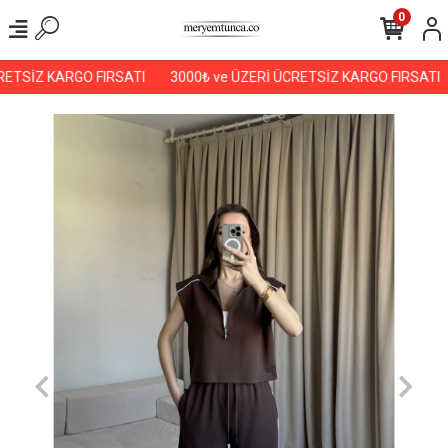
0
ETSİZ KARGO FIRSATI
3000₺ ve ÜZERİ ÜCRETSİZ KARGO FIRSATI