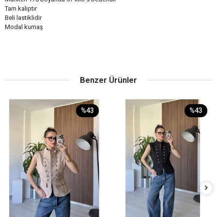
Tam kalıptır
Beli lastiklidir
Modal kumaş
Benzer Ürünler
%43
%43