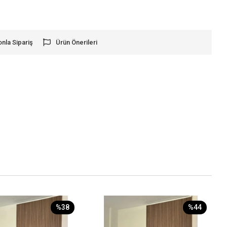
onla Sipariş
Ürün Önerileri
%38
%44