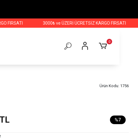
SATI
3000₺ ve ÜZERİ ÜCRETSİZ KARGO FIRSATI
3000₺
0
m
Ürün Kodu:
1756
 TL
%7
e