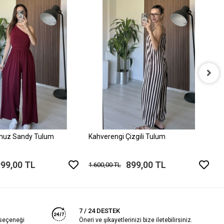
P
1
muz Sandy Tulum
Kahverengi Çizgili Tulum
999,00 TL
899,00 TL
1.600,00 TL
7 / 24 DESTEK
 seçeneği
Öneri ve şikayetlerinizi bize iletebilirsiniz.