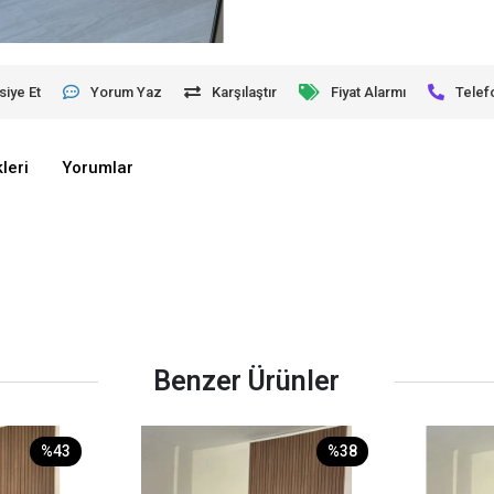
siye Et
Yorum Yaz
Karşılaştır
Fiyat Alarmı
Telef
leri
Yorumlar
Benzer Ürünler
%43
%38