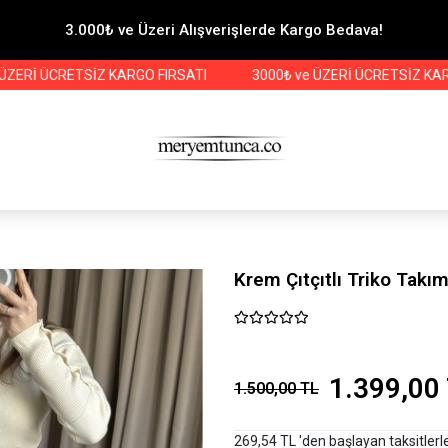
3.000₺ ve Üzeri Alışverişlerde Kargo Bedava!
 ÜCRETSİZ KARGO FIRSATI
3000₺ ve ÜZERİ ÜCRETSİZ KARGO FIR
Krem Çıtçıtlı Triko Takı
1.399,00
1.500,00 TL
269,54 TL 'den başlayan taksitlerl