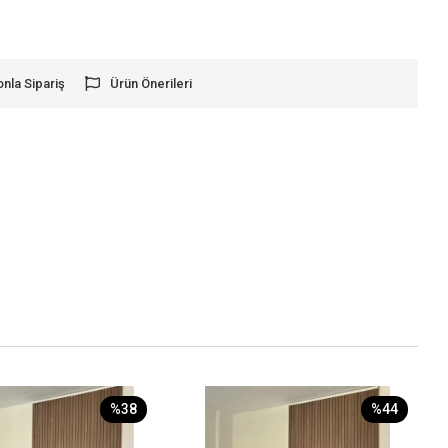
onla Sipariş
Ürün Önerileri
%38
%44