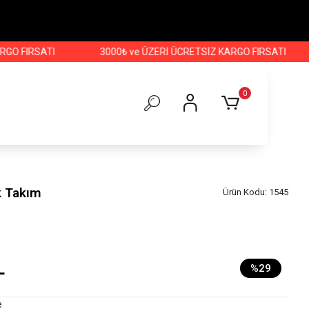
FIRSATI
3000₺ ve ÜZERİ ÜCRETSİZ KARGO FIRSATI
300
0
k Takım
Ürün Kodu:
1545
L
%29
e