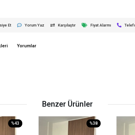
siye Et
Yorum Yaz
Karşılaştır
Fiyat Alarmı
Telef
leri
Yorumlar
Benzer Ürünler
%43
%38