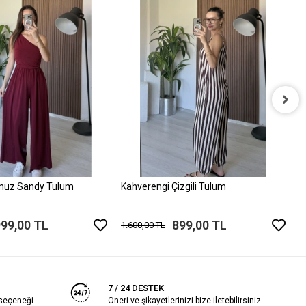
P
1
muz Sandy Tulum
Kahverengi Çizgili Tulum
999,00 TL
899,00 TL
1.600,00 TL
7 / 24 DESTEK
 seçeneği
Öneri ve şikayetlerinizi bize iletebilirsiniz.