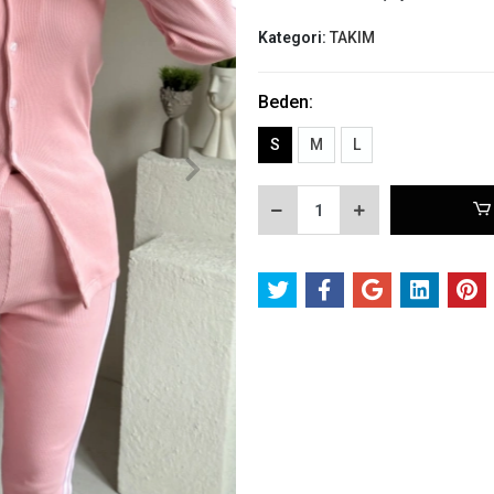
Kategori:
TAKIM
Beden:
S
M
L