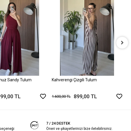
P
1
muz Sandy Tulum
Kahverengi Çizgili Tulum
999,00 TL
899,00 TL
1.600,00 TL
7 / 24 DESTEK
 seçeneği
Öneri ve şikayetlerinizi bize iletebilirsiniz.