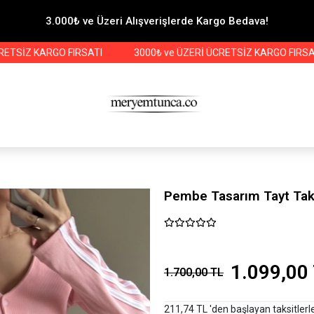
3.000₺ ve Üzeri Alışverişlerde Kargo Bedava!
 KARGO FIRSATI
3000₺ ve ÜZERİ ÜCRETSİZ KARGO FIRSATI
Pembe Tasarım Tayt Ta
1.099,00
1.700,00 TL
211,74 TL 'den başlayan taksitlerl