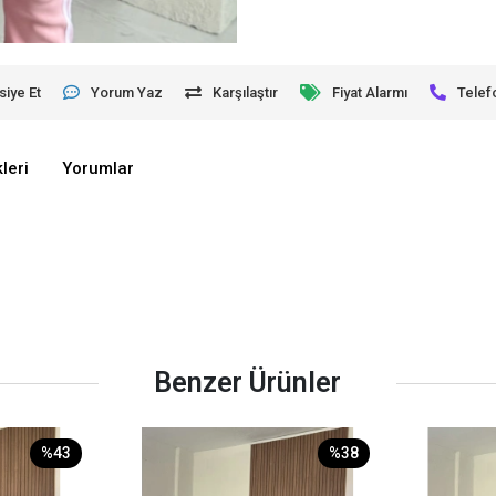
siye Et
Yorum Yaz
Karşılaştır
Fiyat Alarmı
Telef
leri
Yorumlar
Benzer Ürünler
%43
%38