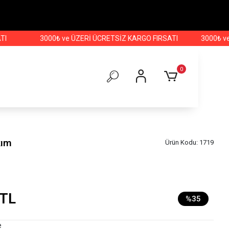
3000₺ ve ÜZERİ ÜCRETSİZ KARGO FIRSATI
3000₺ ve ÜZER
0
kım
Ürün Kodu:
1719
 TL
%35
e