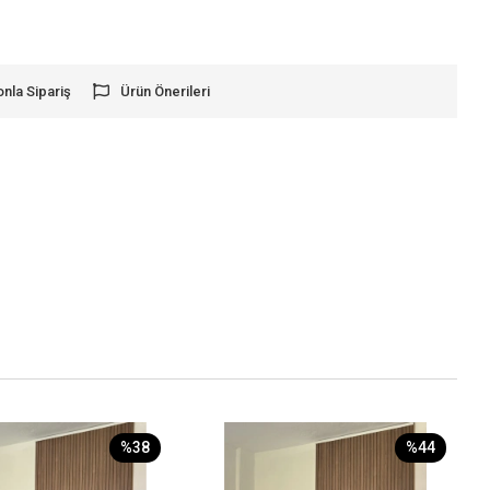
onla Sipariş
Ürün Önerileri
%38
%44