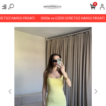
0
ETSİZ KARGO FIRSATI
3000₺ ve ÜZERİ ÜCRETSİZ KARGO FIRSATI