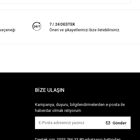
7 / 24 DESTEK
 seçeneği
Öneri ve şikayetlerinizi bize iletebilirsiniz.
BİZE ULAŞIN
Kampanya, duyuru, bilgilendirmelerden e-posta ile
haberdar olmak istiyorum.
Gönder
Destek için; 0553 766 33 80 whatsapp hattından