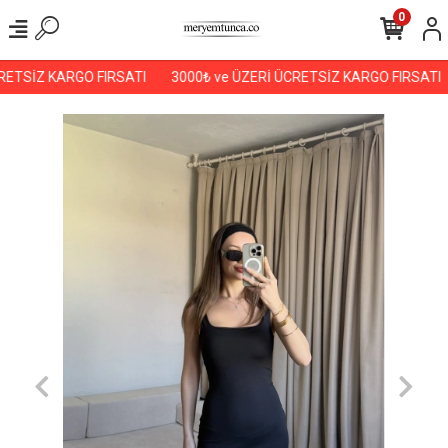
0
ETSİZ KARGO FIRSATI
3000₺ ve ÜZERİ ÜCRETSİZ KARGO FIRSATI