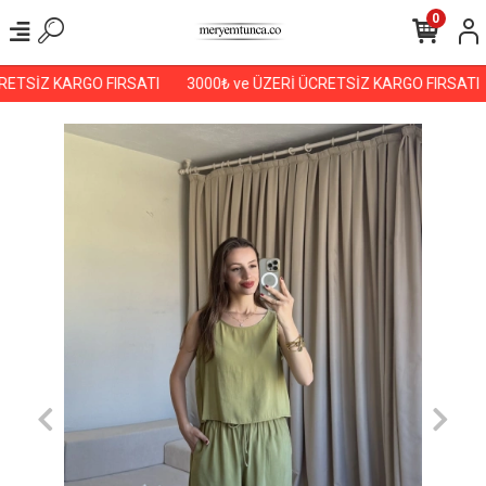
0
ETSİZ KARGO FIRSATI
3000₺ ve ÜZERİ ÜCRETSİZ KARGO FIRSATI