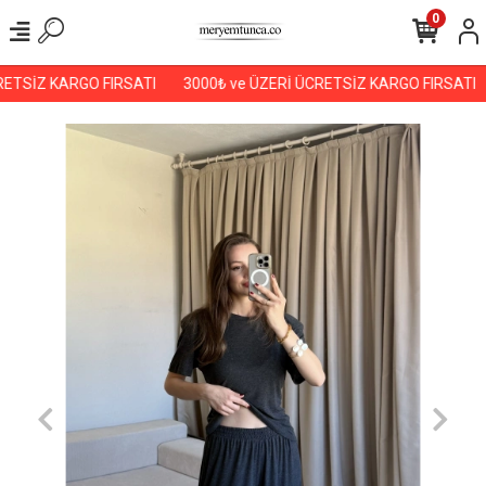
0
ETSİZ KARGO FIRSATI
3000₺ ve ÜZERİ ÜCRETSİZ KARGO FIRSATI