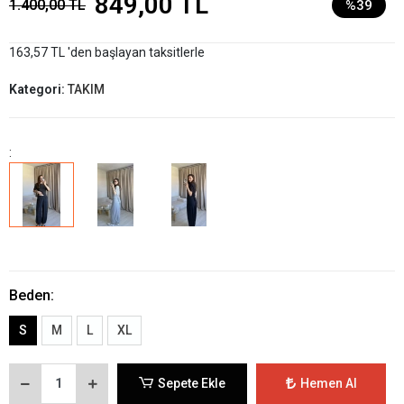
849,00 TL
1.400,00 TL
%39
163,57 TL 'den başlayan taksitlerle
Kategori:
TAKIM
:
Beden:
S
M
L
XL
Sepete Ekle
Hemen Al