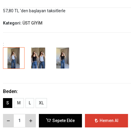
57,80 TL 'den başlayan taksitlerle
Kategori:
ÜST GİYİM
:
Beden:
S
M
L
XL
Sepete Ekle
Hemen Al