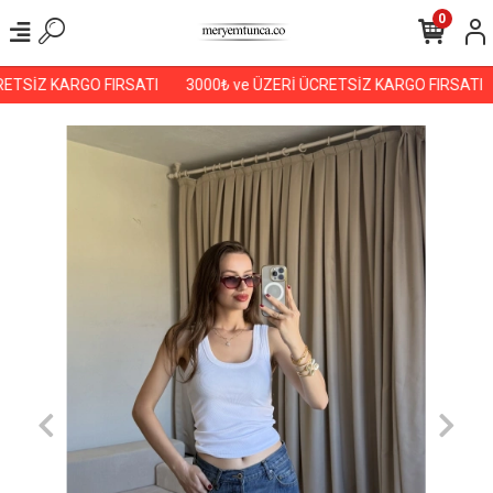
0
ETSİZ KARGO FIRSATI
3000₺ ve ÜZERİ ÜCRETSİZ KARGO FIRSATI