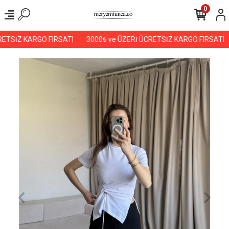
0
ETSİZ KARGO FIRSATI
3000₺ ve ÜZERİ ÜCRETSİZ KARGO FIRSATI