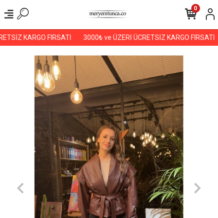
0
ETSİZ KARGO FIRSATI
3000₺ ve ÜZERİ ÜCRETSİZ KARGO FIRSATI