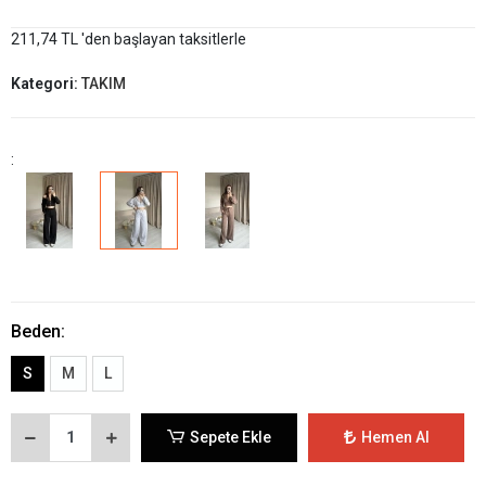
211,74 TL 'den başlayan taksitlerle
Kategori:
TAKIM
:
Beden:
S
M
L
Sepete Ekle
Hemen Al