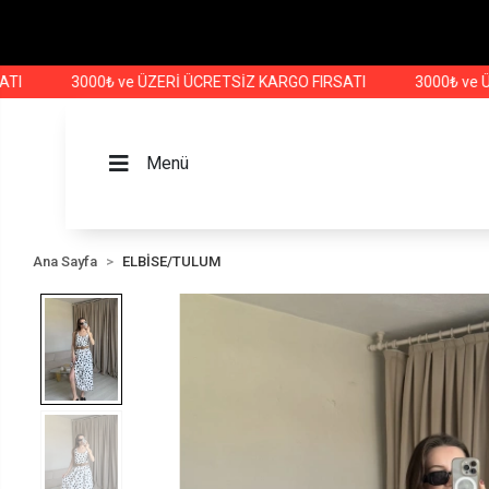
3000₺ ve ÜZERİ ÜCRETSİZ KARGO FIRSATI
3000₺ ve ÜZERİ 
Menü
Ana Sayfa
ELBİSE/TULUM