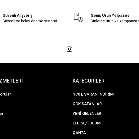
Güvenli Alışveriş
Geniş Ürün Yelpazesi
Güvenli ve kolay ödeme sistemi
Binlerce ürün ve kampanya
İZMETLERİ
KATEGORİLER
orular
%70 E VARAN İNDİRİM
ÇOK SATANLAR
eri
YENİ GELENLER
ELBİSE/TULUM
ÇANTA