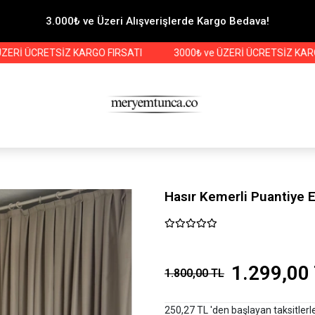
3.000₺ ve Üzeri Alışverişlerde Kargo Bedava!
ÜCRETSİZ KARGO FIRSATI
3000₺ ve ÜZERİ ÜCRETSİZ KARGO FIR
Hasır Kemerli Puantiye 
1.299,00
1.800,00 TL
250,27 TL 'den başlayan taksitlerl