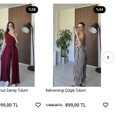
%38
%44
P
1
muz Sandy Tulum
Kahverengi Çizgili Tulum
999,00 TL
899,00 TL
1.600,00 TL