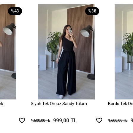
%43
%38
ek
Siyah Tek Omuz Sandy Tulum
Bordo Tek O
999,00 TL
1.600,00 TL
1.600,00 TL