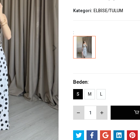
Kategori:
ELBİSE/TULUM
:
Beden:
S
M
L