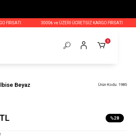
SATI
3000₺ ve ÜZERİ ÜCRETSİZ KARGO FIRSATI
3000₺
0
Elbise Beyaz
Ürün Kodu:
1985
 TL
%28
e