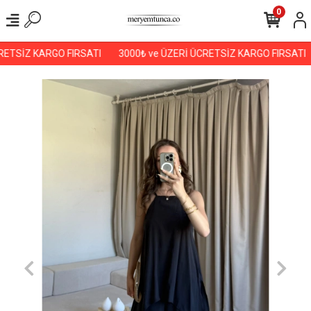
0
ETSİZ KARGO FIRSATI
3000₺ ve ÜZERİ ÜCRETSİZ KARGO FIRSATI