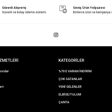
Güvenli Alışveriş
Geniş Ürün Yelpazesi
Güvenli ve kolay ödeme sistemi
Binlerce ürün ve kampanya
İZMETLERİ
KATEGORİLER
orular
%70 E VARAN İNDİRİM
ÇOK SATANLAR
eri
YENİ GELENLER
ELBİSE/TULUM
ÇANTA