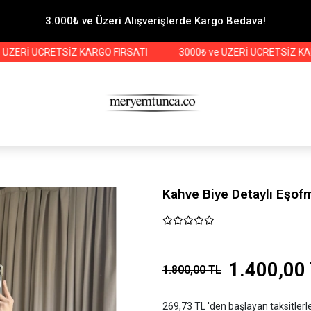
3.000₺ ve Üzeri Alışverişlerde Kargo Bedava!
İ ÜCRETSİZ KARGO FIRSATI
3000₺ ve ÜZERİ ÜCRETSİZ KARGO FI
Kahve Biye Detaylı Eşo
1.400,00
1.800,00 TL
269,73 TL 'den başlayan taksitlerl