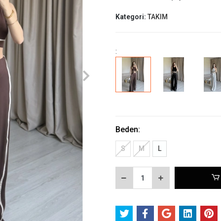
Kategori:
TAKIM
:
Beden:
S
M
L