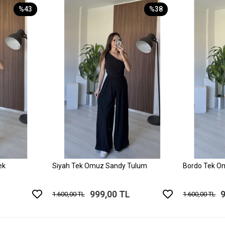
%43
%38
ek
Siyah Tek Omuz Sandy Tulum
Bordo Tek O
999,00 TL
1.600,00 TL
1.600,00 TL