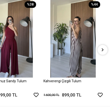
%38
%44
P
1
muz Sandy Tulum
Kahverengi Çizgili Tulum
999,00 TL
899,00 TL
1.600,00 TL