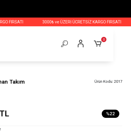
RSATI
3000₺ ve ÜZERİ ÜCRETSİZ KARGO FIRSATI
3000
0
fman Takım
Ürün Kodu:
2017
 TL
%22
e