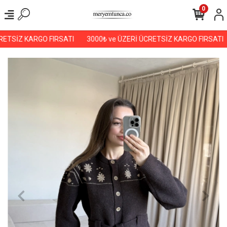
0
ETSİZ KARGO FIRSATI
3000₺ ve ÜZERİ ÜCRETSİZ KARGO FIRSATI