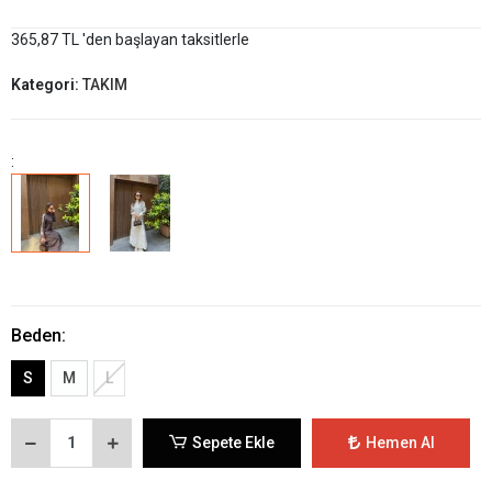
365,87 TL 'den başlayan taksitlerle
Kategori:
TAKIM
:
Beden:
S
M
L
Sepete Ekle
Hemen Al