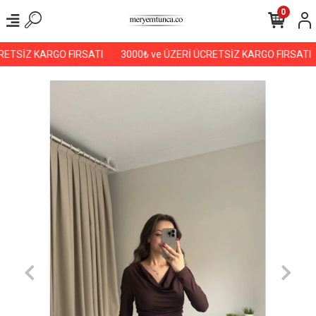
0
ETSİZ KARGO FIRSATI
3000₺ ve ÜZERİ ÜCRETSİZ KARGO FIRSATI