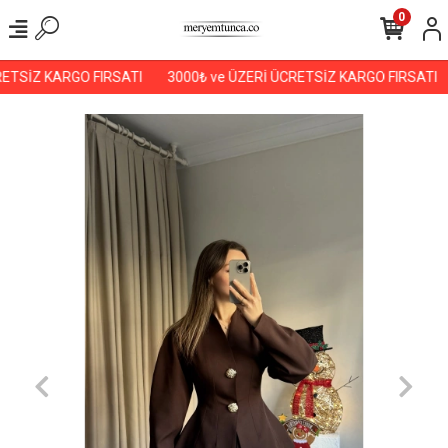
0
ETSİZ KARGO FIRSATI
3000₺ ve ÜZERİ ÜCRETSİZ KARGO FIRSATI