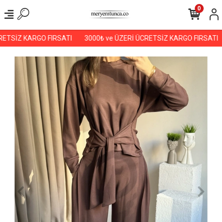
0
ETSİZ KARGO FIRSATI
3000₺ ve ÜZERİ ÜCRETSİZ KARGO FIRSATI