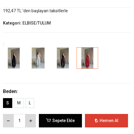
192,47 TL 'den başlayan taksitlerle
Kategori:
ELBİSE/TULUM
:
Beden:
S
M
L
Sepete Ekle
Hemen Al