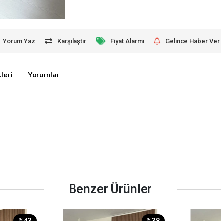
Yorum Yaz
Karşılaştır
Fiyat Alarmı
Gelince Haber Ver
leri
Yorumlar
Benzer Ürünler
%43
%38