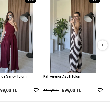
P
1
muz Sandy Tulum
Kahverengi Çizgili Tulum
999,00 TL
899,00 TL
1.600,00 TL