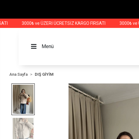
3000₺ ve ÜZERİ ÜCRETSİZ KARGO FIRSATI
3000₺ ve ÜZERİ
Menü
Ana Sayfa
DIŞ GİYİM