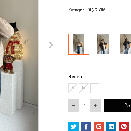
Kategori:
DIŞ GİYİM
:
Beden:
S
M
L