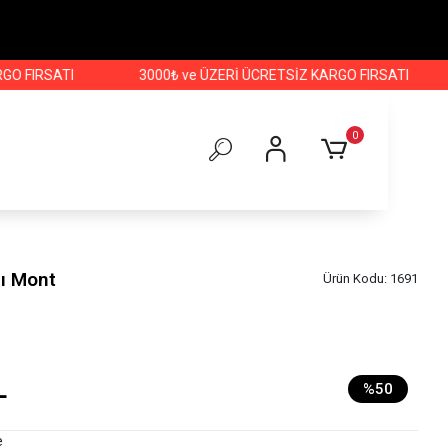
RSATI
3000₺ ve ÜZERİ ÜCRETSİZ KARGO FIRSATI
3000
0
ı Mont
Ürün Kodu:
1691
L
%50
e