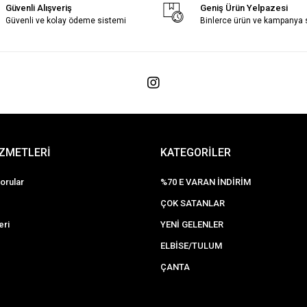
Güvenli Alışveriş
Geniş Ürün Yelpazesi
Güvenli ve kolay ödeme sistemi
Binlerce ürün ve kampanya
İZMETLERİ
KATEGORİLER
orular
%70 E VARAN İNDİRİM
ÇOK SATANLAR
eri
YENİ GELENLER
ELBİSE/TULUM
ÇANTA