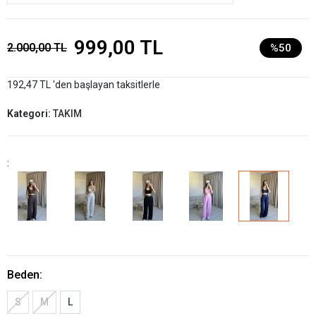
999,00 TL
2.000,00 TL
%50
192,47 TL 'den başlayan taksitlerle
Kategori:
TAKIM
:
Beden:
S
M
L