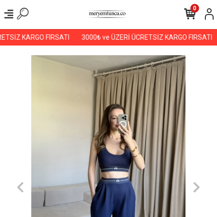
0
ETSİZ KARGO FIRSATI
3000₺ ve ÜZERİ ÜCRETSİZ KARGO FIRSATI