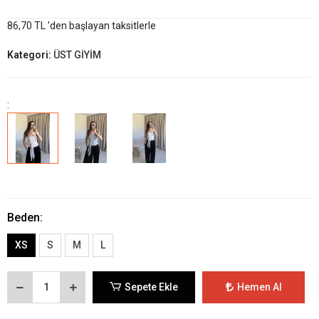
86,70 TL 'den başlayan taksitlerle
Kategori:
ÜST GİYİM
:
Beden:
XS
S
M
L
Sepete Ekle
Hemen Al