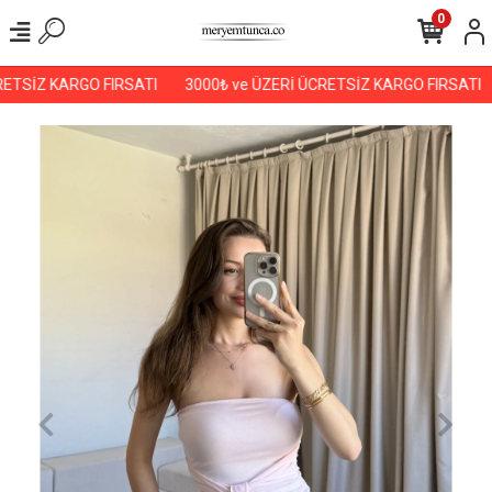
0
ETSİZ KARGO FIRSATI
3000₺ ve ÜZERİ ÜCRETSİZ KARGO FIRSATI