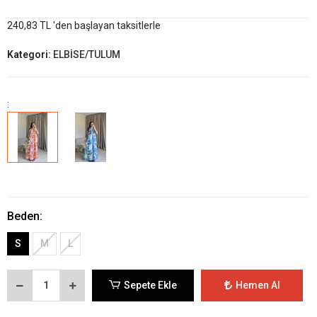
240,83 TL 'den başlayan taksitlerle
Kategori:
ELBİSE/TULUM
:
Beden:
S
M
L
Sepete Ekle
Hemen Al