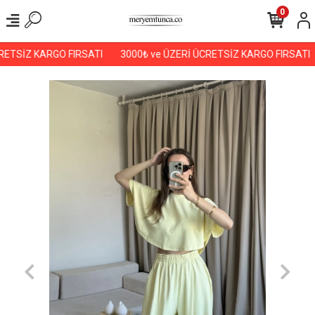
0
ETSİZ KARGO FIRSATI
3000₺ ve ÜZERİ ÜCRETSİZ KARGO FIRSATI