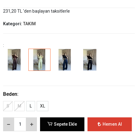
231,20 TL 'den başlayan taksitlerle
Kategori:
TAKIM
:
Beden:
S
M
L
XL
Sepete Ekle
Hemen Al