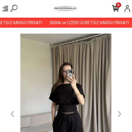
0
ETSİZ KARGO FIRSATI
3000₺ ve ÜZERİ ÜCRETSİZ KARGO FIRSATI