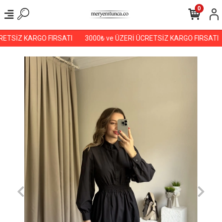
0
ETSİZ KARGO FIRSATI
3000₺ ve ÜZERİ ÜCRETSİZ KARGO FIRSATI