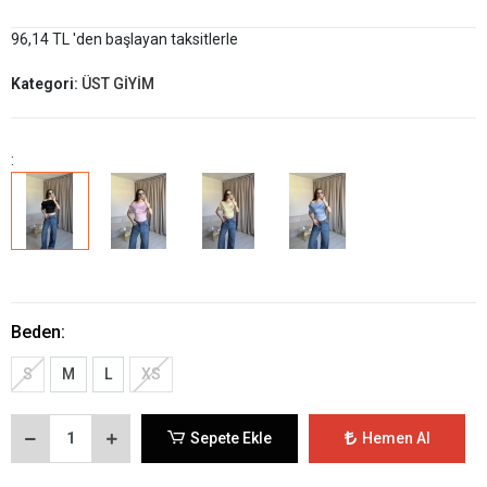
96,14 TL 'den başlayan taksitlerle
Kategori:
ÜST GİYİM
:
Beden:
S
M
L
XS
Sepete Ekle
Hemen Al