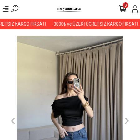
0
ETSİZ KARGO FIRSATI
3000₺ ve ÜZERİ ÜCRETSİZ KARGO FIRSATI