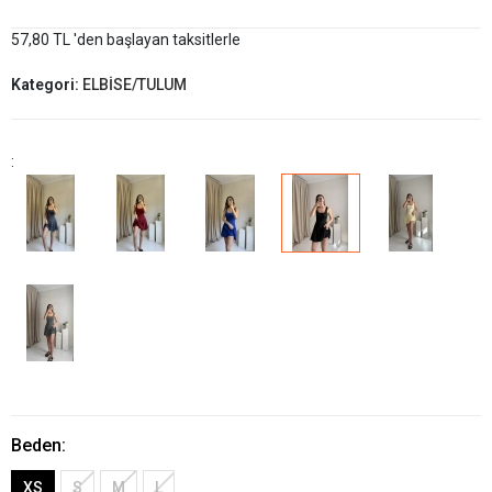
57,80 TL 'den başlayan taksitlerle
Kategori:
ELBİSE/TULUM
:
Beden:
XS
S
M
L