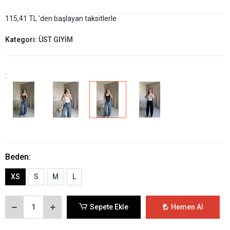
115,41 TL 'den başlayan taksitlerle
Kategori:
ÜST GİYİM
:
Beden:
XS
S
M
L
Sepete Ekle
Hemen Al