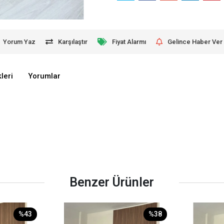
Yorum Yaz
Karşılaştır
Fiyat Alarmı
Gelince Haber Ver
leri
Yorumlar
Benzer Ürünler
%43
%38