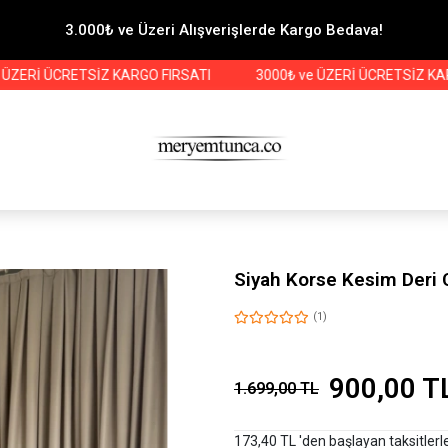
3.000₺ ve Üzeri Alışverişlerde Kargo Bedava!
 ÜCRETSİZ KARGO FIRSATI
3000₺ ve ÜZERİ ÜCRETSİZ KARGO FI
Siyah Korse Kesim Deri 
(1)
900,00 T
1.699,00 TL
173,40 TL 'den başlayan taksitlerl