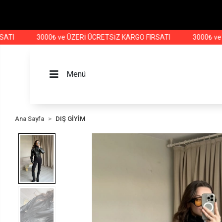
3000₺ ve ÜZERİ ÜCRETSİZ KARGO FIRSATI
3000₺ ve ÜZERİ
Menü
Ana Sayfa
DIŞ GİYİM