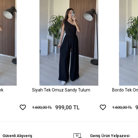
ek
Siyah Tek Omuz Sandy Tulum
Bordo Tek O
999,00 TL
1.600,00 TL
1.600,00 TL
Güvenli Alışveriş
Geniş Ürün Yelpazesi