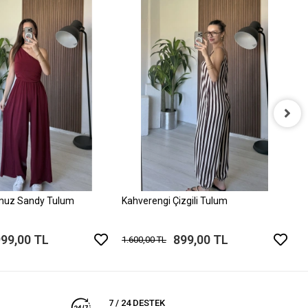
P
1
muz Sandy Tulum
Kahverengi Çizgili Tulum
999,00 TL
899,00 TL
1.600,00 TL
7 / 24 DESTEK