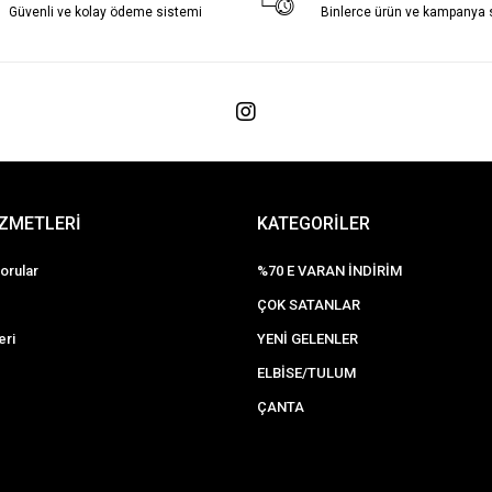
Güvenli ve kolay ödeme sistemi
Binlerce ürün ve kampanya
İZMETLERİ
KATEGORİLER
orular
%70 E VARAN İNDİRİM
ÇOK SATANLAR
eri
YENİ GELENLER
ELBİSE/TULUM
ÇANTA