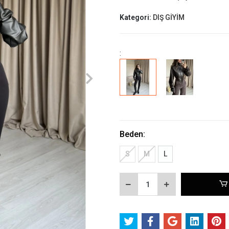
Kategori:
DIŞ GİYİM
:
Beden:
S
M
L