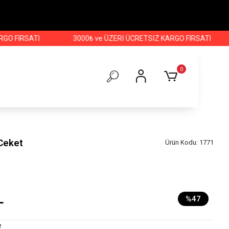
RSATI
3000₺ ve ÜZERİ ÜCRETSİZ KARGO FIRSATI
3000
0
Ceket
Ürün Kodu:
1771
L
%47
e