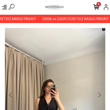
0
ETSİZ KARGO FIRSATI
3000₺ ve ÜZERİ ÜCRETSİZ KARGO FIRSATI