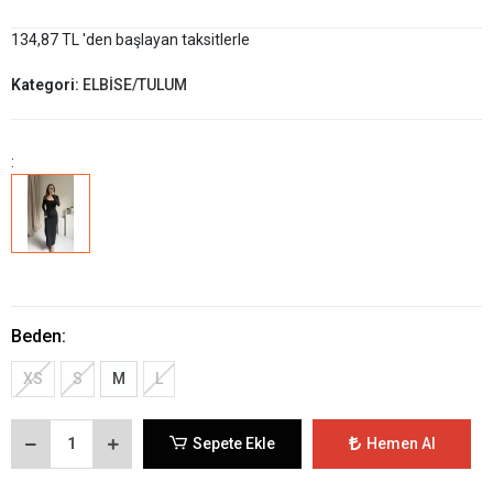
134,87 TL 'den başlayan taksitlerle
Kategori:
ELBİSE/TULUM
:
Beden:
XS
S
M
L
Sepete Ekle
Hemen Al