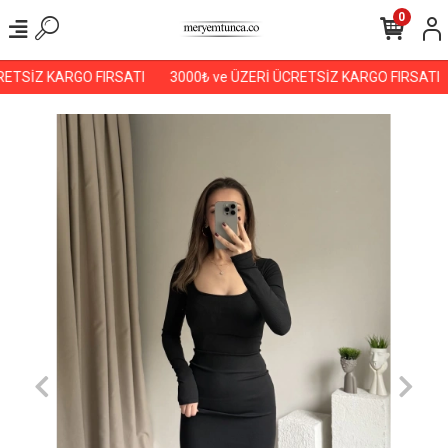
0
ETSİZ KARGO FIRSATI
3000₺ ve ÜZERİ ÜCRETSİZ KARGO FIRSATI