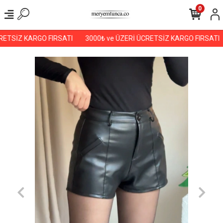
0
ETSİZ KARGO FIRSATI
3000₺ ve ÜZERİ ÜCRETSİZ KARGO FIRSATI