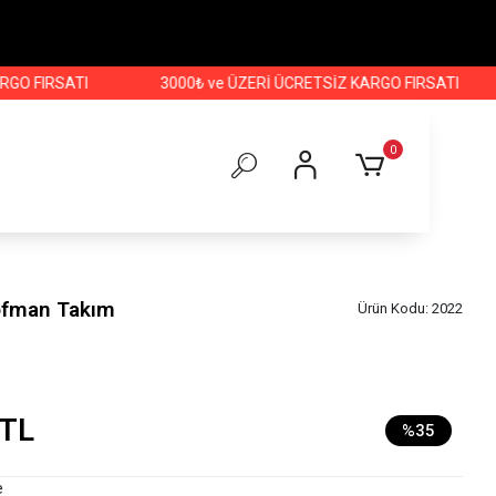
IRSATI
3000₺ ve ÜZERİ ÜCRETSİZ KARGO FIRSATI
3000
0
şofman Takım
Ürün Kodu:
2022
 TL
%35
e