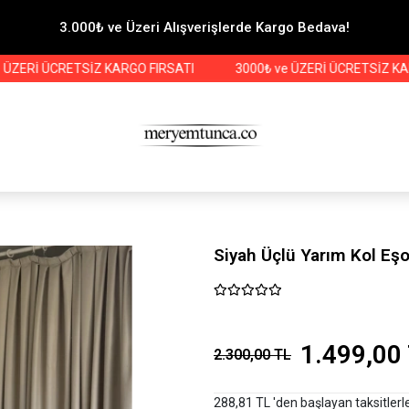
3.000₺ ve Üzeri Alışverişlerde Kargo Bedava!
İ ÜCRETSİZ KARGO FIRSATI
3000₺ ve ÜZERİ ÜCRETSİZ KARGO F
Siyah Üçlü Yarım Kol E
1.499,00
2.300,00 TL
288,81 TL 'den başlayan taksitlerl