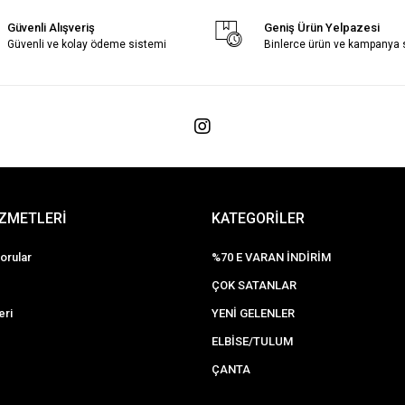
Güvenli Alışveriş
Geniş Ürün Yelpazesi
Güvenli ve kolay ödeme sistemi
Binlerce ürün ve kampanya
İZMETLERİ
KATEGORİLER
orular
%70 E VARAN İNDİRİM
ÇOK SATANLAR
eri
YENİ GELENLER
ELBİSE/TULUM
ÇANTA