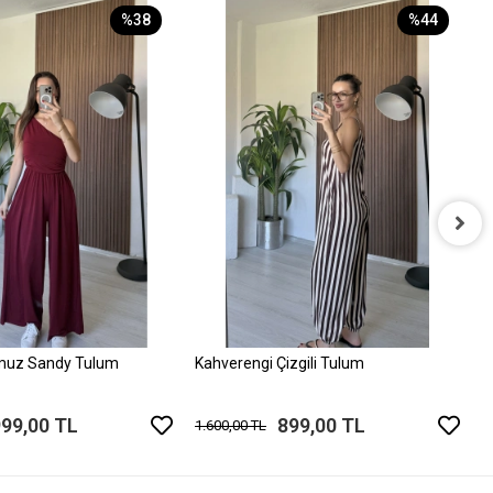
%38
%44
P
1
muz Sandy Tulum
Kahverengi Çizgili Tulum
999,00 TL
899,00 TL
1.600,00 TL