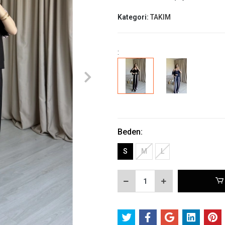
Kategori:
TAKIM
:
Beden:
S
M
L