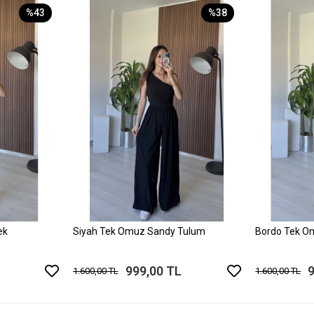
%43
%38
ek
Siyah Tek Omuz Sandy Tulum
Bordo Tek O
999,00 TL
1.600,00 TL
1.600,00 TL