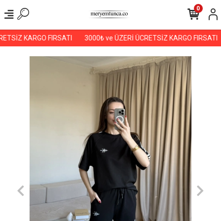
0
ETSİZ KARGO FIRSATI
3000₺ ve ÜZERİ ÜCRETSİZ KARGO FIRSATI