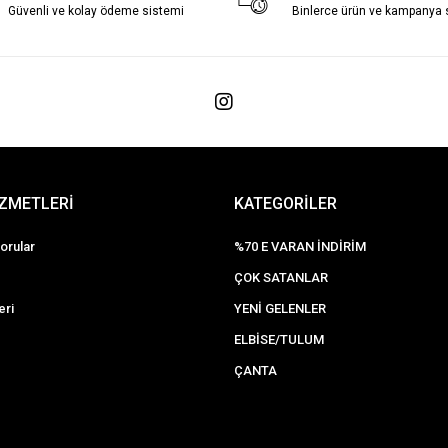
Güvenli ve kolay ödeme sistemi
Binlerce ürün ve kampanya
İZMETLERİ
KATEGORİLER
orular
%70 E VARAN İNDİRİM
ÇOK SATANLAR
eri
YENİ GELENLER
ELBİSE/TULUM
ÇANTA