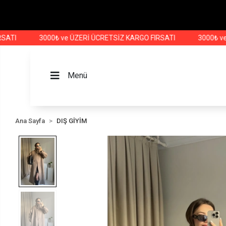
3000₺ ve ÜZERİ ÜCRETSİZ KARGO FIRSATI
3000₺ ve ÜZER
Menü
Ana Sayfa
DIŞ GİYİM