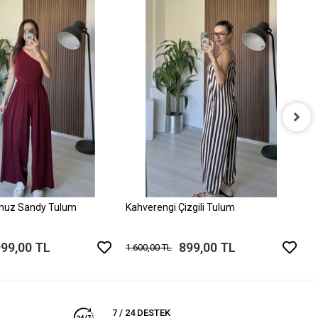
P
1
muz Sandy Tulum
Kahverengi Çizgili Tulum
999,00 TL
899,00 TL
1.600,00 TL
7 / 24 DESTEK