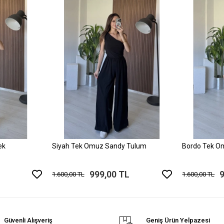
ek
Siyah Tek Omuz Sandy Tulum
Bordo Tek O
999,00 TL
1.600,00 TL
1.600,00 TL
Güvenli Alışveriş
Geniş Ürün Yelpazesi