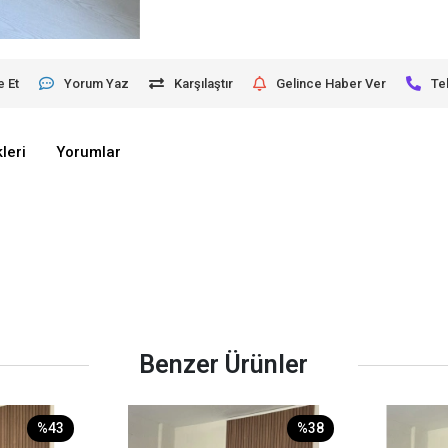
e Et
Yorum Yaz
Karşılaştır
Gelince Haber Ver
Te
leri
Yorumlar
Benzer Ürünler
%43
%38