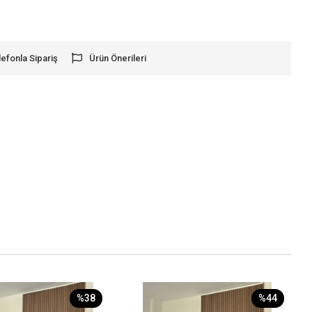
lefonla Sipariş
Ürün Önerileri
%38
%44