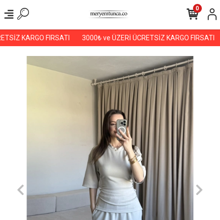
0
ETSİZ KARGO FIRSATI
3000₺ ve ÜZERİ ÜCRETSİZ KARGO FIRSATI