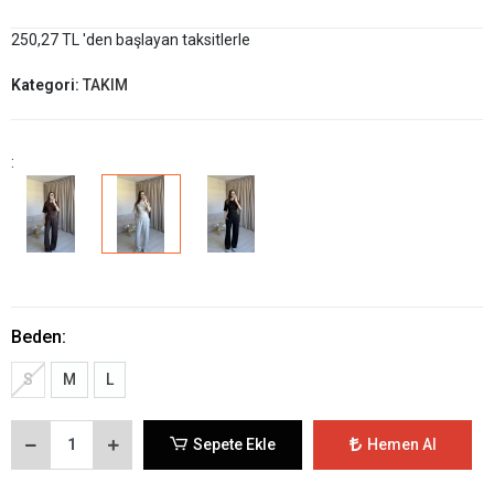
250,27 TL 'den başlayan taksitlerle
Kategori:
TAKIM
:
Beden:
S
M
L
Sepete Ekle
Hemen Al