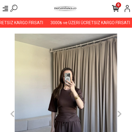
0
ETSİZ KARGO FIRSATI
3000₺ ve ÜZERİ ÜCRETSİZ KARGO FIRSATI