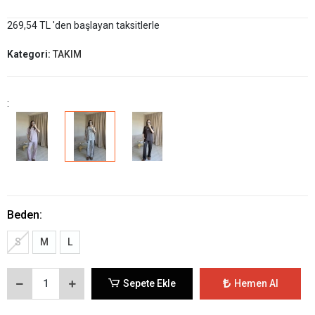
269,54 TL 'den başlayan taksitlerle
Kategori:
TAKIM
:
Beden:
S
M
L
Sepete Ekle
Hemen Al