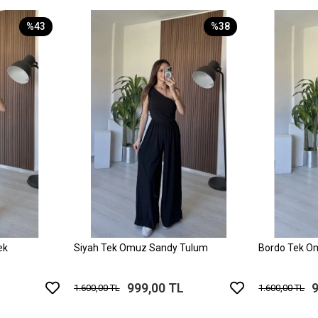
%43
%38
ek
Siyah Tek Omuz Sandy Tulum
Bordo Tek O
999,00 TL
1.600,00 TL
1.600,00 TL