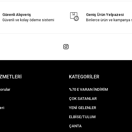
Güvenli Alışveriş
Geniş Ürün Yelpazesi
Güvenli ve kolay ödeme sistemi
Binlerce ürün ve kampanya
İZMETLERİ
KATEGORİLER
orular
%70 E VARAN İNDİRİM
ÇOK SATANLAR
eri
YENİ GELENLER
ELBİSE/TULUM
ÇANTA