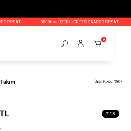
RSATI
3000₺ ve ÜZERİ ÜCRETSİZ KARGO FIRSATI
3000₺
0
 Takım
Ürün Kodu:
1807
 TL
%18
e