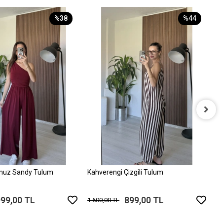
%38
%44
P
1
muz Sandy Tulum
Kahverengi Çizgili Tulum
999,00 TL
899,00 TL
1.600,00 TL