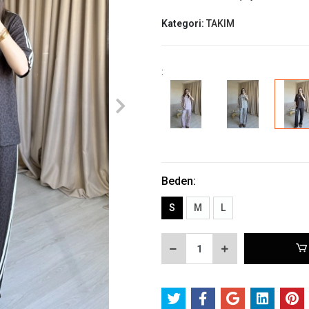
Kategori:
TAKIM
:
Beden:
S
M
L