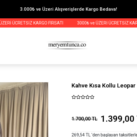
3.000₺ ve Üzeri Alışverişlerde Kargo Bedava!
 ÜCRETSİZ KARGO FIRSATI
3000₺ ve ÜZERİ ÜCRETSİZ KARGO FI
Kahve Kısa Kollu Leopar
1.399,00
1.700,00 TL
269,54 TL 'den başlayan taksitlerl