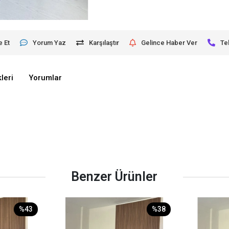
e Et
Yorum Yaz
Karşılaştır
Gelince Haber Ver
Te
leri
Yorumlar
Benzer Ürünler
%43
%38