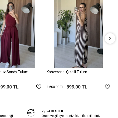
P
1
muz Sandy Tulum
Kahverengi Çizgili Tulum
999,00 TL
899,00 TL
1.600,00 TL
7 / 24 DESTEK
 seçeneği
Öneri ve şikayetlerinizi bize iletebilirsiniz.