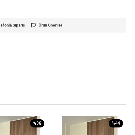
lefonla Sipariş
Ürün Önerileri
%38
%44