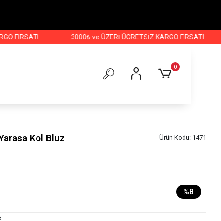
IRSATI
3000₺ ve ÜZERİ ÜCRETSİZ KARGO FIRSATI
3000
0
Yarasa Kol Bluz
Ürün Kodu:
1471
%8
e